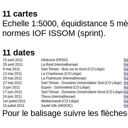
11 cartes
Echelle 1:5000, équidistance 5 mèt
normes IOF ISSOM (sprint).
11 dates
15 avril 2011
Hélécine (FRSO)
Ré
29 avril 2011
La Reid (Hermathenae)
Ré
6 mai 2011
Sart Tilman - Bois sur le mont (CO Liège)
Ré
13 mai 2011
La Chartreuse (CO Liège)
Ré
20 mai 2011
La Fraineuse (Hermathenae)
Ré
27 mai 2011
Sart Tilman - Domaine Universitaire Sud (CO Liège)
Ré
3 juin 2011
Eupen - Schönefeld (CO Liège)
Ré
17 juin 2011
Sart Tilman - Domaine Universitaire Nord (CO Liège)
Ré
24 juin 2011
Theux (Hermathenae)
Ré
1er juillet 2011
Welkenraedt (CO Liège)
Ré
15 juillet 2011
Sankt Vith (ARDOC)
Ré
Pour le balisage suivre les flèch