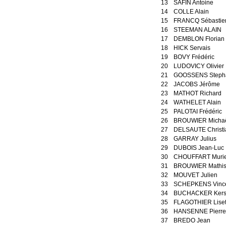
13
SAFIN Antoine
14
COLLE Alain
15
FRANCQ Sébastie
16
STEEMAN ALAIN
17
DEMBLON Florian
18
HICK Servais
19
BOVY Frédéric
20
LUDOVICY Olivier
21
GOOSSENS Steph
22
JACOBS Jérôme
23
MATHOT Richard
24
WATHELET Alain
25
PALOTAI Frédéric
26
BROUWIER Micha
27
DELSAUTE Christi
28
GARRAY Julius
29
DUBOIS Jean-Luc
30
CHOUFFART Murie
31
BROUWIER Mathi
32
MOUVET Julien
33
SCHEPKENS Vinc
34
BUCHACKER Kerst
35
FLAGOTHIER Liset
36
HANSENNE Pierre
37
BREDO Jean