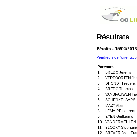
Résultats
Péralta - 15/04/2016
Vendredis de l'orientati
Parcours
1
BREDO Jérémy
2
VERPOORTEN Jea
3
DHONDT Frédéric
4
BREDO Thomas
5
VANSPAUWEN Fra
6
SCHENKELAARS J
7
MAZY Alain
8
LEMAIRE Laurent
9
EYEN Guillaume
10
VANDERMEULEN S
11
BLOCKX Stéphani
12
BRÉVER Jean-Fra