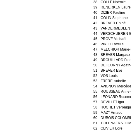
38
COLLE Noémie
39
RENERKEN Laure
40
DIZIER Pauline
41
COLIN Stephane
42
BRÉVER Chloé
43
VANDERMEULEN B
44
VERSCHUEREN G
45
PROVE Michaël
46
PIRLOT Axelle
47
MELCHIOR Marie-F
48
BRÉVER Margaux
49
BROUILLARD Fre
50
DEFOURNY Agath
51
BREVER Eve
52
VOS Louis
53
FRERE Isabelle
54
AVIGNON Mercéde
55
ROUSSEAU Anne-
56
LEONARD Rosem
57
DEVILLET Igor
58
HOCHET Véroniqu
59
MAZY Arnaud
60
DUBOIS COLOMBI
61
TOlLENAERS Juli
62
OLIVIER Lore