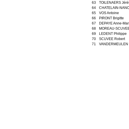
63
TOlLENAERS Jér
64
CHATELAIN-NANOU
65
VOS Antoine
66
PIRONT Brigitte
67
DEPAYE Anne-Mar
68
MOREAU-SCUVEE 
69
LEDENT Philippe
70
SCUVEE Robert
71
VANDERMEULEN 